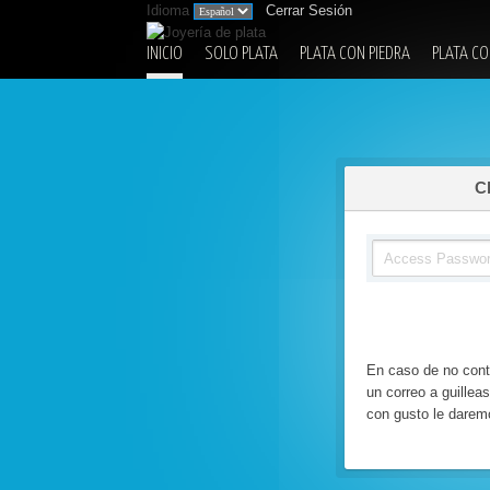
Idioma
Cerrar Sesión
INICIO
SOLO PLATA
PLATA CON PIEDRA
PLATA C
C
En caso de no cont
un correo a guill
con gusto le darem